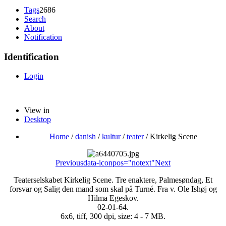
Tags
2686
Search
About
Notification
Identification
Login
View in
Desktop
Home
/
danish
/
kultur
/
teater
/
Kirkelig Scene
Previous
data-iconpos="notext"
Next
Teaterselskabet Kirkelig Scene. Tre enaktere, Palmesøndag, Et
forsvar og Salig den mand som skal på Turné. Fra v. Ole Ishøj og
Hilma Egeskov.
02-01-64.
6x6, tiff, 300 dpi, size: 4 - 7 MB.