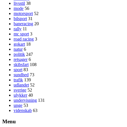
livsstil
38
mode
56
motorsport
52
bilsport
31
baneracing
20
rally
11
mc sport
3
road racing
3
gokart
18
natur
6
politik
247
retsager
6
skibsfart
108
sport
83
sundhed
73
trafik
139
udlandet
52
sverige
52
ulykker
40
undervisning
131
unge
53
videnskab
63
Menu