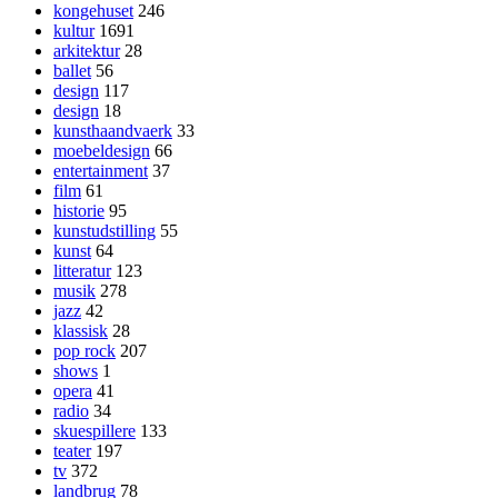
kongehuset
246
kultur
1691
arkitektur
28
ballet
56
design
117
design
18
kunsthaandvaerk
33
moebeldesign
66
entertainment
37
film
61
historie
95
kunstudstilling
55
kunst
64
litteratur
123
musik
278
jazz
42
klassisk
28
pop rock
207
shows
1
opera
41
radio
34
skuespillere
133
teater
197
tv
372
landbrug
78