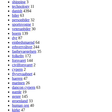
shipping
3
technology
11
danish
4394
biler
63
personbiler
32
sportsvogne
1
veteranbiler
30
boern
139
dyr
87
embedsmaend
64
erhvervslivet
244
fagbevaegelsen
35
folkeliv
172
forsvaret
144
civilforsvaret
2
cypern
2
flyvevaabnet
4
haeren
47
marinen
26
dancon cypern
63
gamle
19
genre
145
groenland
33
human org
40
kirke
47