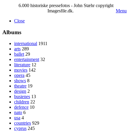
6.000 historiske pressefotos - John Stæhr copyright
Imagesfile.dk.
Menu
Close
Albums
international
1911
arts
289
ballet
29
entertainment
32
literature
12
movies
142
opera
45
shows
8
theatre
19
design
2
busienes
13
children
22
defence
10
nato
6
usa
4
countries
929
cyprus
245