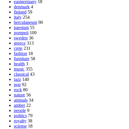
eastgermany
18
denmark
4
finland
59
italy
254
herculaneum
90
paestum
55
pompeii
109
sweden
36
greece
313
crete
231
fashion
18
furniture
58
health
3
music
355
classical
43
jazz
140
pop
92
rock
80
nature
56
animals
34
amber
22
people
9
politics
79
royalty
38
sciense
18