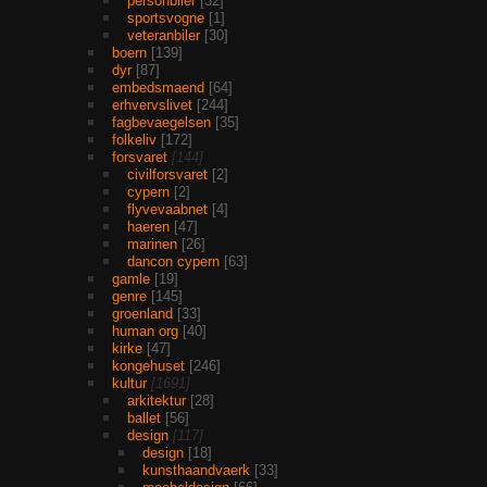
personbiler
32
sportsvogne
1
veteranbiler
30
boern
139
dyr
87
embedsmaend
64
erhvervslivet
244
fagbevaegelsen
35
folkeliv
172
forsvaret
144
civilforsvaret
2
cypern
2
flyvevaabnet
4
haeren
47
marinen
26
dancon cypern
63
gamle
19
genre
145
groenland
33
human org
40
kirke
47
kongehuset
246
kultur
1691
arkitektur
28
ballet
56
design
117
design
18
kunsthaandvaerk
33