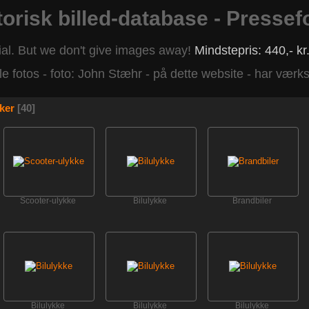
torisk billed-database - Pressef
al. But we don't give images away!
Mindstepris: 440,- k
e fotos - foto: John Stæhr - på dette website - har værkshø
ker
40
Scooter-ulykke
Bilulykke
Brandbiler
Bilulykke
Bilulykke
Bilulykke