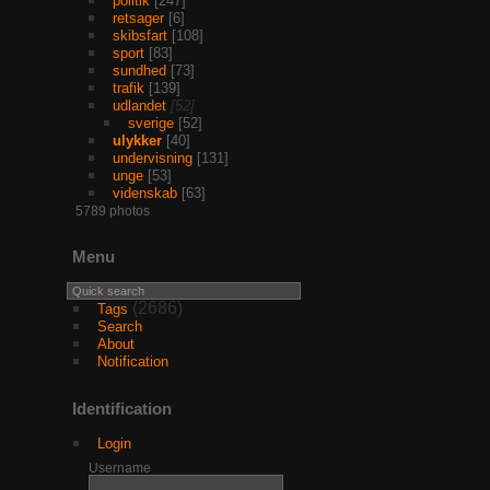
politik
247
retsager
6
skibsfart
108
sport
83
sundhed
73
trafik
139
udlandet
52
sverige
52
ulykker
40
undervisning
131
unge
53
videnskab
63
5789 photos
Menu
(2686)
Tags
Search
About
Notification
Identification
Login
Username