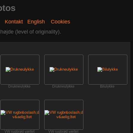
otos
r.
Kontakt
English
Cookies
jde (level of originality).
Drukneulykke
Drukneulykke
Bilulykke
VW rugbrød væltet
VW rugbrød væltet