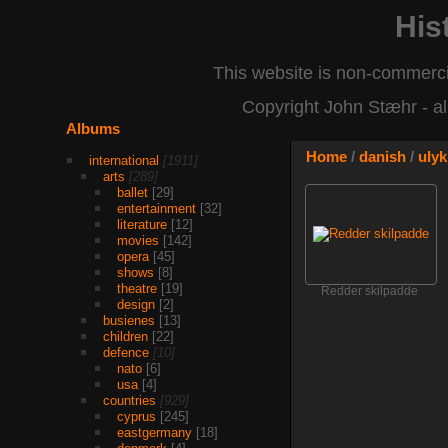
His
This website is non-commerci
Copyright John Stæhr - all
Albums
Home
/
danish
/
ulyk
international
1911
arts
289
ballet
29
entertainment
32
literature
12
movies
142
opera
45
shows
8
theatre
19
Redder skilpadde
design
2
busienes
13
children
22
defence
10
nato
6
usa
4
countries
929
cyprus
245
eastgermany
18