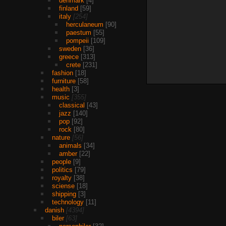
denmark
4
finland
59
italy
254
herculaneum
90
paestum
55
pompeii
109
sweden
36
greece
313
crete
231
fashion
18
furniture
58
health
3
music
355
classical
43
jazz
140
pop
92
rock
80
nature
56
animals
34
amber
22
people
9
politics
79
royalty
38
sciense
18
shipping
3
technology
11
danish
4394
biler
63