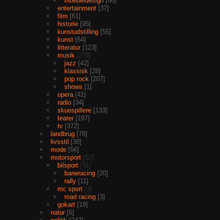
moebeldesign
66
entertainment
37
film
61
historie
95
kunstudstilling
55
kunst
64
litteratur
123
musik
278
jazz
42
klassisk
28
pop rock
207
shows
1
opera
41
radio
34
skuespillere
133
teater
197
tv
372
landbrug
78
livsstil
38
mode
56
motorsport
52
bilsport
31
baneracing
20
rally
11
mc sport
3
road racing
3
gokart
18
natur
6